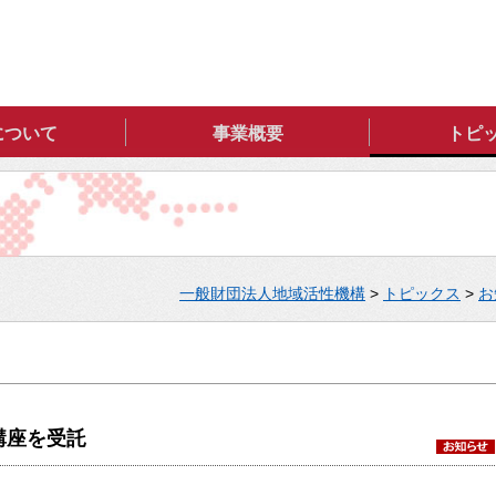
について
事業概要
トピ
一般財団法人地域活性機構
>
トピックス
>
お
講座を受託