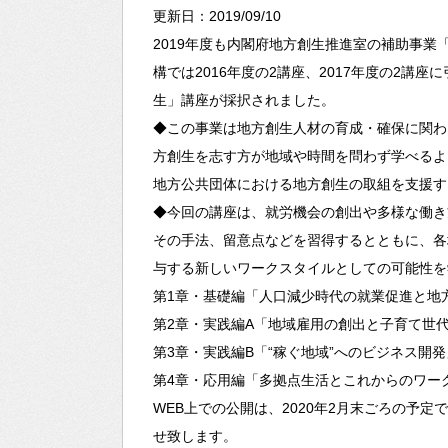
更新日：2019/09/10
2019年度も内閣府地方創生推進室の補助事
構では2016年度の2講座、2017年度の2
生」講座が採択されました。
◆この事業は地方創生人材の育成・確保に関わ
方創生を志す方が地域や時間を問わず学べるよ
地方公共団体における地方創生の取組を支援す
◆今回の講座は、就労機会の創出や多様な働き
その手法、留意点などを習得するとともに、各
与する新しいワークスタイルとしての可能性を
第1章・基礎編「人口減少時代の就業促進と地
第2章・実践編A「地域雇用の創出と子育て世
第3章・実践編B「“稼ぐ地域”へのビジネス開発
第4章・応用編「多拠点生活とこれからのワー
WEB上での公開は、2020年2月末ごろの予
せ致します。