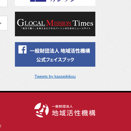
»
Tweets by kasseikikou
D