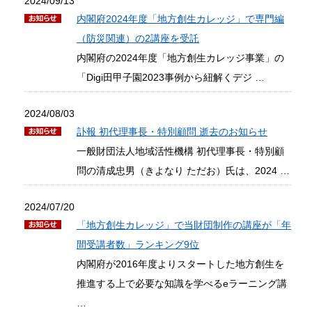
2024/09/13
内閣府2024年度「地方創生カレッジ」で専門編
（防災関連）の2講座を受託
内閣府の2024年度「地方創生カレッジ事業」の
「Digi田甲子園2023事例から紐解くデジ …
2024/08/03
訃報 初代理事長・特別顧問 逝去のお知らせ
一般財団法人地域活性機構 初代理事長・特別顧
問の清成忠男（きよなり ただお）氏は、2024 …
2024/07/20
「地方創生カレッジ」で当財団制作の講座が「年
間受講者数」ランキング9位
内閣府が2016年度よりスタートした地方創生を
推進する上で必要な知識を学べるeラーニング講
…